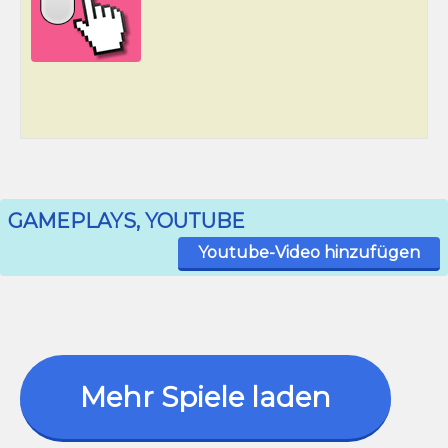
GAMEPLAYS, YOUTUBE
Youtube-Video hinzufügen
Mehr Spiele laden