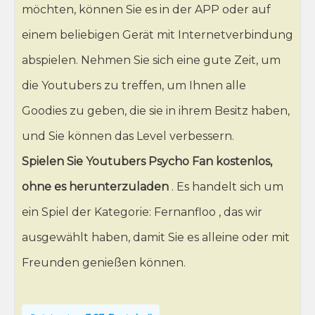
möchten, können Sie es in der APP oder auf
einem beliebigen Gerät mit Internetverbindung
abspielen. Nehmen Sie sich eine gute Zeit, um
die Youtubers zu treffen, um Ihnen alle
Goodies zu geben, die sie in ihrem Besitz haben,
und Sie können das Level verbessern.
Spielen Sie Youtubers Psycho Fan kostenlos,
ohne es herunterzuladen
. Es handelt sich um
ein Spiel der Kategorie: Fernanfloo , das wir
ausgewählt haben, damit Sie es alleine oder mit
Freunden genießen können.