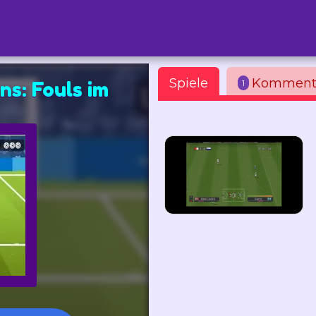
Spiele
Komment
1
s: Fouls im