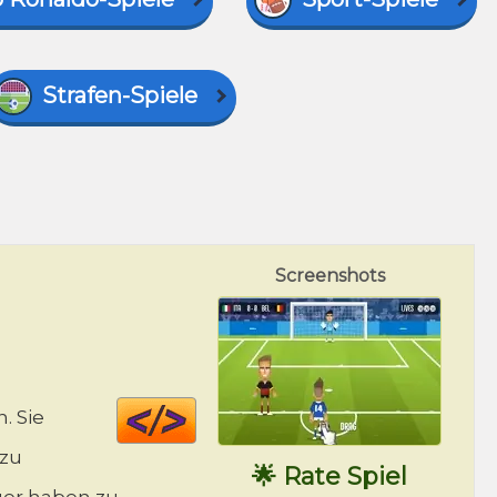
Strafen-Spiele
Screenshots
Code
. Sie
HTML
 zu
🌟 Rate Spiel