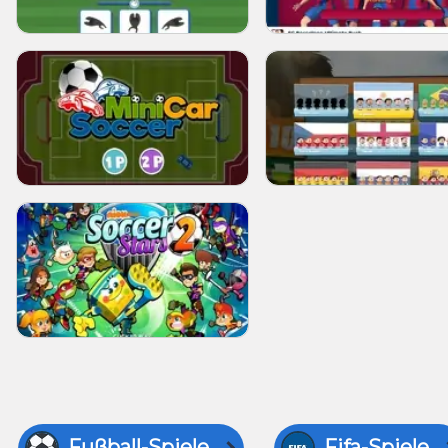
Fußball-Spiele
Fifa-Spiele