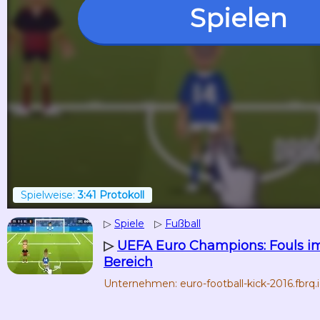
Spielen
Spielweise:
3:41 Protokoll
▷
Spiele
▷
Fußball
▷
UEFA Euro Champions: Fouls i
Bereich
Unternehmen: euro-football-kick-2016.fbrq.