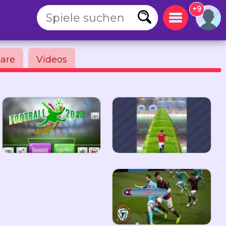
+9
are
Videos