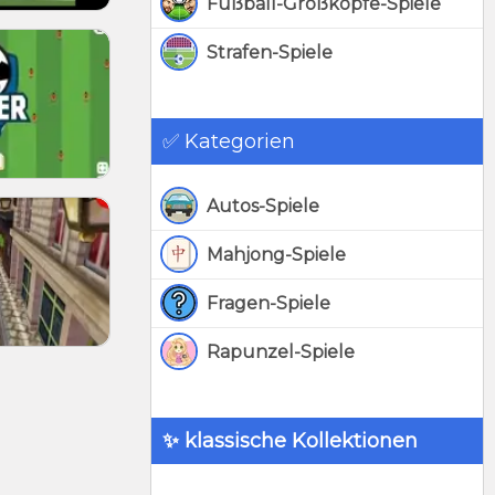
Fußball-Großköpfe-Spiele
Strafen-Spiele
✅ Kategorien
Autos-Spiele
Mahjong-Spiele
Fragen-Spiele
Rapunzel-Spiele
✨ klassische Kollektionen