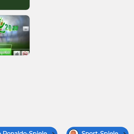
o Ronaldo-Spiele
Sport-Spiele