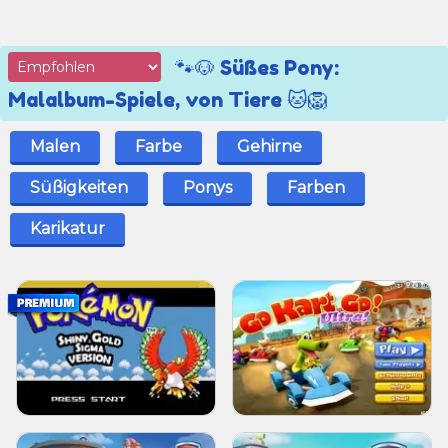
🐾🐶 Süßes Pony:
Malalbum-Spiele, von Tiere 🐱🦁
Malen
Farbe
Gehirne
Süßigkeiten
Ponys
Farben
Karikatur