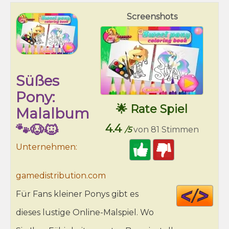
Screenshots
Süßes
Pony:
🌟 Rate Spiel
Malalbum
🐾🐶🐱
4.4
/5
von 81 Stimmen
Unternehmen:
gamedistribution.com
Cod
Für Fans kleiner Ponys gibt es
HT
dieses lustige Online-Malspiel. Wo