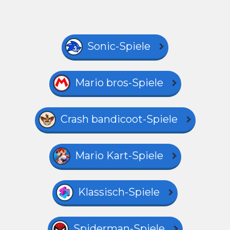
Sonic-Spiele
Mario bros-Spiele
Crash bandicoot-Spiele
Mario Kart-Spiele
Klassisch-Spiele
Spiderman-Spiele