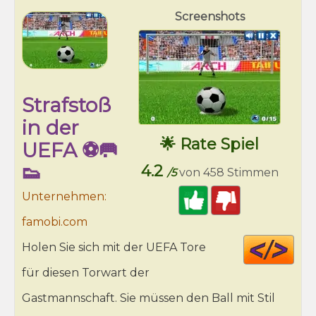
Screenshots
Strafstoß
in der
🌟 Rate Spiel
UEFA ⚽🥅
👟
4.2
/5
von 458 Stimmen
Unternehmen:
famobi.com
Cod
Holen Sie sich mit der UEFA Tore
HT
für diesen Torwart der
Gastmannschaft. Sie müssen den Ball mit Stil