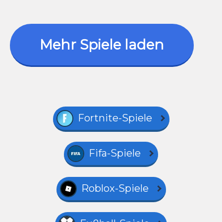
Mehr Spiele laden
Fortnite-Spiele
Fifa-Spiele
Roblox-Spiele