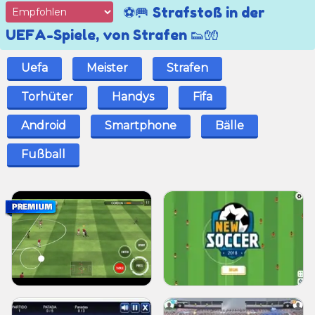
⚽🥅 Strafstoß in der
UEFA-Spiele, von Strafen 👟🧤
Uefa
Meister
Strafen
Torhüter
Handys
Fifa
Android
Smartphone
Bälle
Fußball