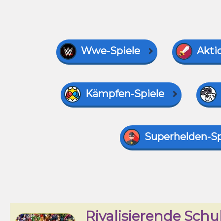
Wwe-Spiele
Akti
Kämpfen-Spiele
Superhelden-Sp
Rivalisierende Schu