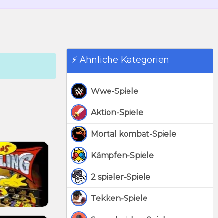
⚡ Ähnliche Kategorien
Wwe-Spiele
Aktion-Spiele
Mortal kombat-Spiele
Kämpfen-Spiele
2 spieler-Spiele
Tekken-Spiele