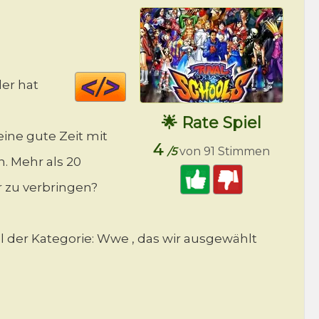
Code
der hat
HTML
🌟 Rate Spiel
ine gute Zeit mit
4
/5
von 91 Stimmen
. Mehr als 20
r zu verbringen?
el der Kategorie: Wwe , das wir ausgewählt