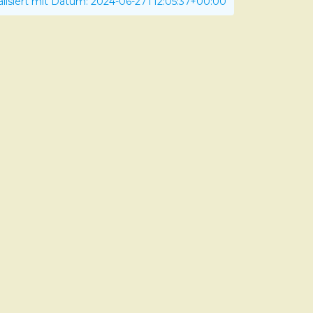
alisiert mit Datum: 2024-06-27T12:05:37+00:00