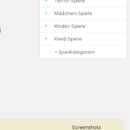
Terror-Spiele
Mädchen-Spiele
Kinder-Spiele
Kleid-Spiele
+ Spielkategorien
Screenshots