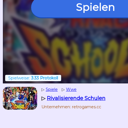
Spielen
Spielweise:
3:33 Protokoll
▷
Spiele
▷
Wwe
▷
Rivalisierende Schulen
Unternehmen: retrogames.cc