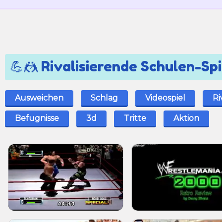
💪🤼 Rivalisierende Schulen-Sp
Ausweichen
Schlag
Videospiel
Ri
Befugnisse
3d
Tritte
Aktion