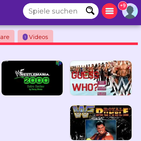
+9
are
Videos
1