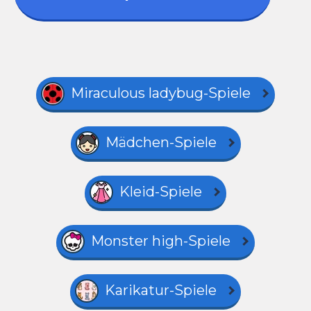
Miraculous ladybug-Spiele
Mädchen-Spiele
Kleid-Spiele
Monster high-Spiele
Karikatur-Spiele