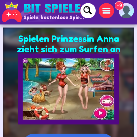
+9
Spiele, kostenlose Spiele und Online-Spiele
Spielen Prinzessin Anna
zieht sich zum Surfen an