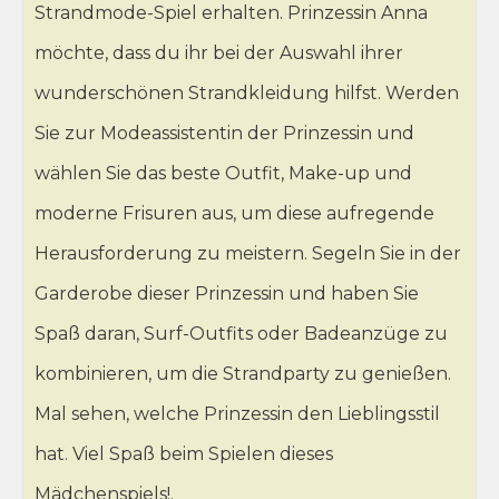
Strandmode-Spiel erhalten. Prinzessin Anna
möchte, dass du ihr bei der Auswahl ihrer
wunderschönen Strandkleidung hilfst. Werden
Sie zur Modeassistentin der Prinzessin und
wählen Sie das beste Outfit, Make-up und
moderne Frisuren aus, um diese aufregende
Herausforderung zu meistern. Segeln Sie in der
Garderobe dieser Prinzessin und haben Sie
Spaß daran, Surf-Outfits oder Badeanzüge zu
kombinieren, um die Strandparty zu genießen.
Mal sehen, welche Prinzessin den Lieblingsstil
hat. Viel Spaß beim Spielen dieses
Mädchenspiels!.