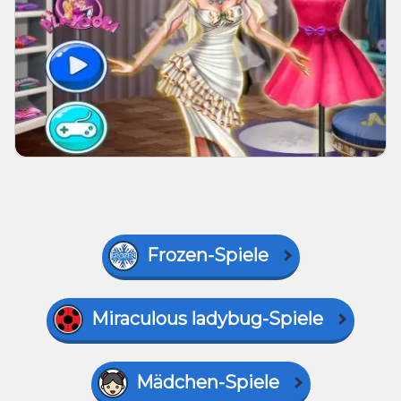
Frozen-Spiele
Miraculous ladybug-Spiele
Mädchen-Spiele