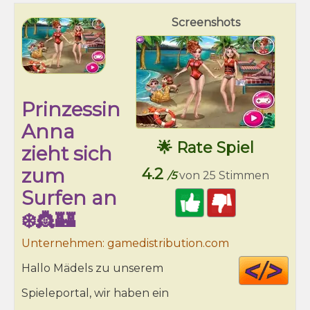
Screenshots
Prinzessin
Anna
🌟 Rate Spiel
zieht sich
zum
4.2
/5
von 25 Stimmen
Surfen an
❄️👸🏰
Unternehmen: gamedistribution.com
Cod
Hallo Mädels zu unserem
HT
Spieleportal, wir haben ein