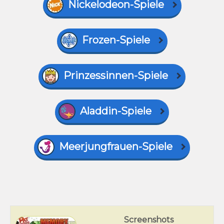
Nickelodeon-Spiele
Frozen-Spiele
Prinzessinnen-Spiele
Aladdin-Spiele
Meerjungfrauen-Spiele
Screenshots