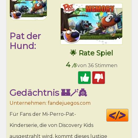
Pat der
Hund:
🌟 Rate Spiel
4
/5
von 36 Stimmen
Gedächtnis 🏰🪄👸
Unternehmen: fandejuegos.com
Cod
Für Fans der Mi-Perro-Pat-
HT
Kinderserie, die von Discovery Kids
ausgestrahlt wird, kommt dieses lustige