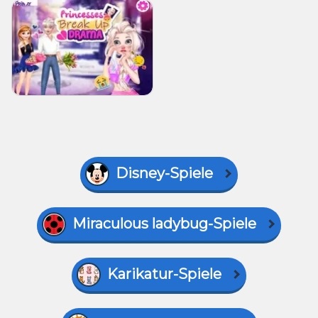
Disney-Spiele
Miraculous ladybug-Spiele
Karikatur-Spiele