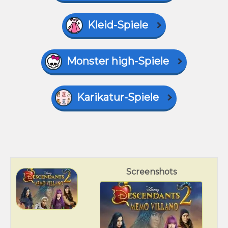
Kleid-Spiele
Monster high-Spiele
Karikatur-Spiele
Screenshots