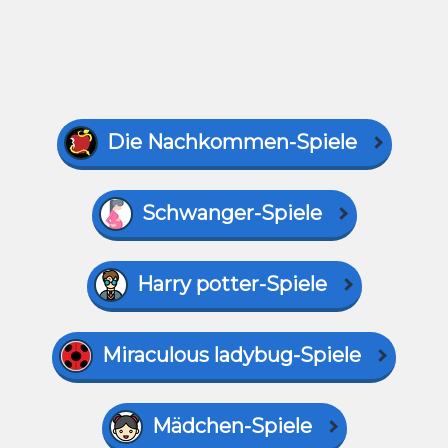
Die Nachkommen-Spiele
Schwanger-Spiele
Harry potter-Spiele
Miraculous ladybug-Spiele
Mädchen-Spiele