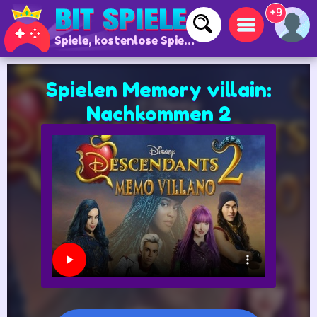
+9
Spiele, kostenlose Spiele und Online-Spiele
Spielen Memory villain:
Nachkommen 2