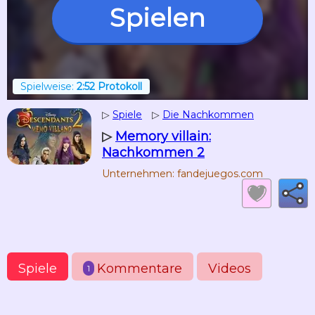
Spielen
Spielweise:
2:52 Protokoll
▷
Spiele
▷
Die Nachkommen
▷
Memory villain:
Nachkommen 2
Unternehmen: fandejuegos.com
Spiele
Kommentare
Videos
1