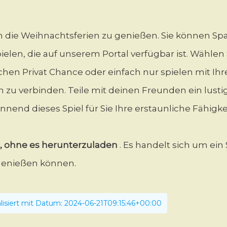
en die Weihnachtsferien zu genießen. Sie können Sp
elen, die auf unserem Portal verfügbar ist. Wählen 
schen Privat Chance oder einfach nur spielen mit Ih
 zu verbinden. Teile mit deinen Freunden ein lusti
end dieses Spiel für Sie Ihre erstaunliche Fähigke
s, ohne es herunterzuladen
. Es handelt sich um ein 
 genießen können.
lisiert mit Datum: 2024-06-21T09:15:46+00:00