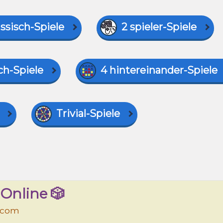
ssisch-Spiele
2 spieler-Spiele
ch-Spiele
4 hintereinander-Spiele
Trivial-Spiele
Online 🎲
.com