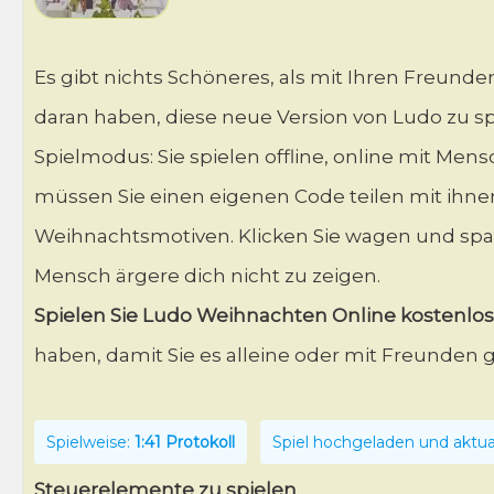
Es gibt nichts Schöneres, als mit Ihren Freund
daran haben, diese neue Version von Ludo zu spi
Spielmodus: Sie spielen offline, online mit Men
müssen Sie einen eigenen Code teilen mit ihnen
Weihnachtsmotiven. Klicken Sie wagen und spann
Mensch ärgere dich nicht zu zeigen.
Spielen Sie Ludo Weihnachten Online kostenlo
haben, damit Sie es alleine oder mit Freunden
Spielweise:
1:41 Protokoll
Spiel hochgeladen und aktua
Steuerelemente zu spielen