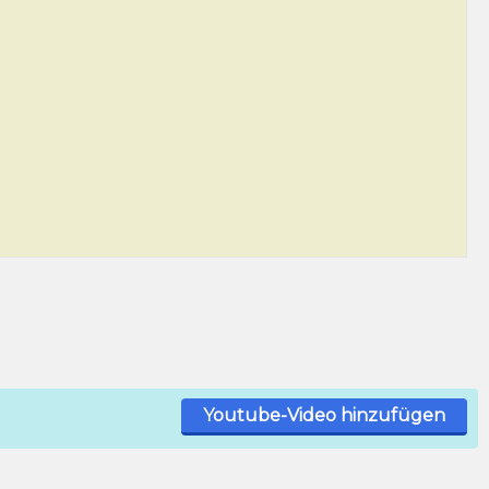
Youtube-Video hinzufügen