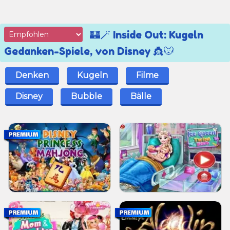
🏰🪄 Inside Out: Kugeln
Gedanken-Spiele, von Disney 👸🐭
Denken
Kugeln
Filme
Disney
Bubble
Bälle