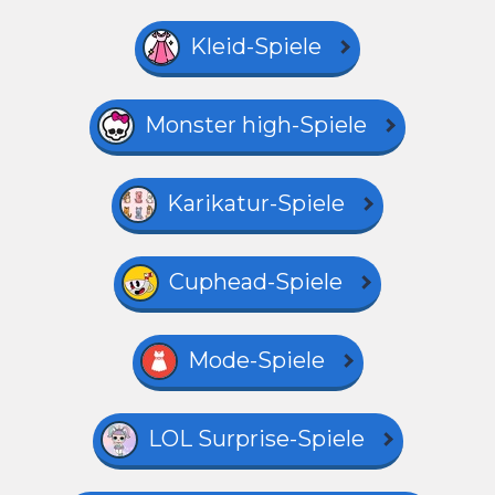
Kleid-Spiele
Monster high-Spiele
Karikatur-Spiele
Cuphead-Spiele
Mode-Spiele
LOL Surprise-Spiele