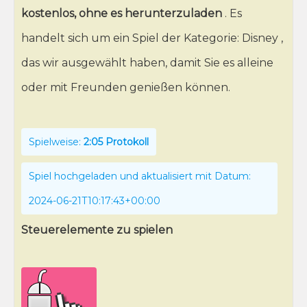
kostenlos, ohne es herunterzuladen
. Es
handelt sich um ein Spiel der Kategorie: Disney ,
das wir ausgewählt haben, damit Sie es alleine
oder mit Freunden genießen können.
Spielweise:
2:05 Protokoll
Spiel hochgeladen und aktualisiert mit Datum:
2024-06-21T10:17:43+00:00
Steuerelemente zu spielen