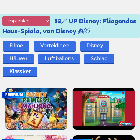
🏰🪄 UP Disney: Fliegendes
Haus-Spiele, von Disney 👸🐭
Filme
Verteidigen
Disney
Häuser
Luftballons
Schlag
Klassiker