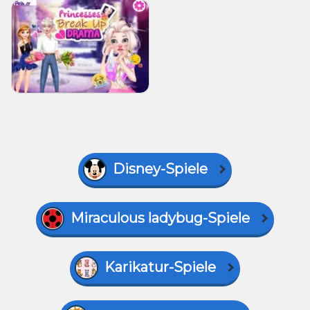
Disney-Spiele
Miraculous ladybug-Spiele
Karikatur-Spiele