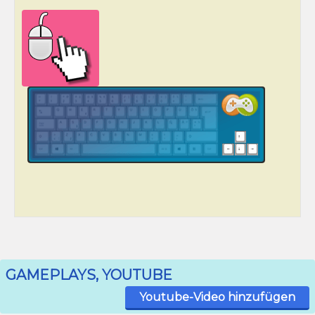
GAMEPLAYS, YOUTUBE
Youtube-Video hinzufügen