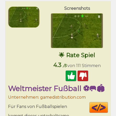
Screenshots
🌟 Rate Spiel
4.3
/5
von 111 Stimmen
Weltmeister Fußball ⚽🥅🏟
Unternehmen: gamedistribution.com
Cod
Für Fans von Fußballspielen
HT
kommt dieses unterhaltsame