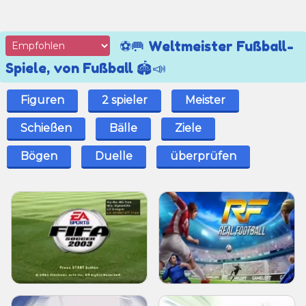
⚽🥅 Weltmeister Fußball-
Spiele, von Fußball 🏟📣
Figuren
2 spieler
Meister
Schießen
Bälle
Ziele
Bögen
Duelle
überprüfen