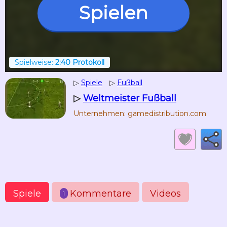
Spielen
Spielweise:
2:40 Protokoll
▷
Spiele
▷
Fußball
▷
Weltmeister Fußball
Unternehmen: gamedistribution.com
Spiele
Kommentare
Videos
1