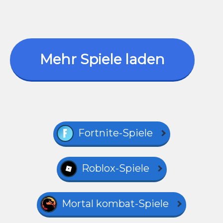
Mehr Spiele laden
Fortnite-Spiele
Roblox-Spiele
Mortal kombat-Spiele