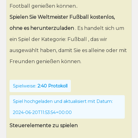
Football genießen können..
Spielen Sie Weltmeister Fußball kostenlos,
ohne es herunterzuladen
. Es handelt sich um
ein Spiel der Kategorie: Fußball , das wir
ausgewählt haben, damit Sie es alleine oder mit
Freunden genießen können.
Spielweise:
2:40 Protokoll
Spiel hochgeladen und aktualisiert mit Datum:
2024-06-20T11:53:54+00:00
Steuerelemente zu spielen